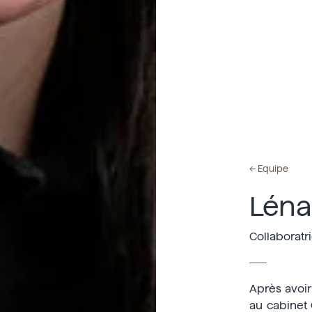
←
Equipe
Lén
Collaboratr
Après avoir
au cabinet 