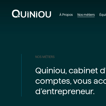
Skip
to
main
À Propos
Nos métiers
Équ
content
NOS MÉTIERS
Quiniou, cabinet 
comptes, vous ac
d’entrepreneur.