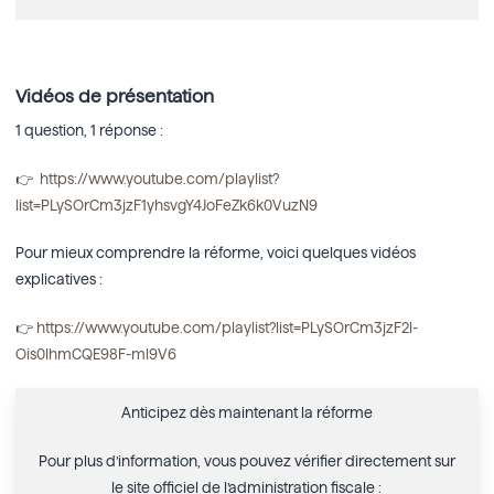
Vidéos de présentation
1 question, 1 réponse :
👉
https://www.youtube.com/playlist?
list=PLySOrCm3jzF1yhsvgY4JoFeZk6k0VuzN9
Pour mieux comprendre la réforme, voici quelques vidéos
explicatives :
👉
https://www.youtube.com/playlist?list=PLySOrCm3jzF2l-
Ois0IhmCQE98F-ml9V6
Anticipez dès maintenant la réforme
Pour plus d’information, vous pouvez vérifier directement sur
le site officiel de l’administration fiscale :